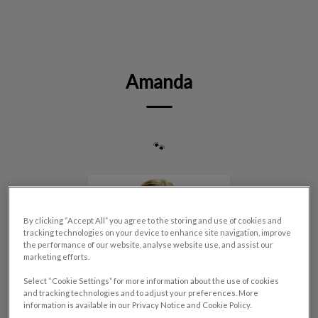
IvcPractices.HeaderNav.Search.Label
Envoyer
Amanda
🐾
By clicking “Accept All” you agree to the storing and use of cookies and
tracking technologies on your device to enhance site navigation, improve
the performance of our website, analyse website use, and assist our
marketing efforts.
Select “Cookie Settings” for more information about the use of cookies
and tracking technologies and to adjust your preferences. More
information is available in our Privacy Notice and Cookie Policy.